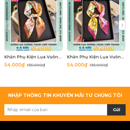
Khăn Phụ Kiện Lụa Vuông 70cm - Thế Giới Khăn Đẹp C1062_4
Khăn Phụ Kiện Lụa Vuông 70cm - Thế Giới Khăn Đẹp C1062_3
54.000₫
54.000₫
135.000₫
135.000₫
NHẬP THÔNG TIN KHUYẾN MÃI TỪ CHÚNG TÔI
Gửi