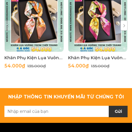
Khăn Phụ Kiện Lụa Vuông 70cm - Thế Giới Khăn Đẹp C1062_4
Khăn Phụ Kiện Lụa Vuông 70cm - Thế Giới Khăn Đẹp C1062_3
54.000₫
54.000₫
135.000₫
135.000₫
NHẬP THÔNG TIN KHUYẾN MÃI TỪ CHÚNG TÔI
Gửi