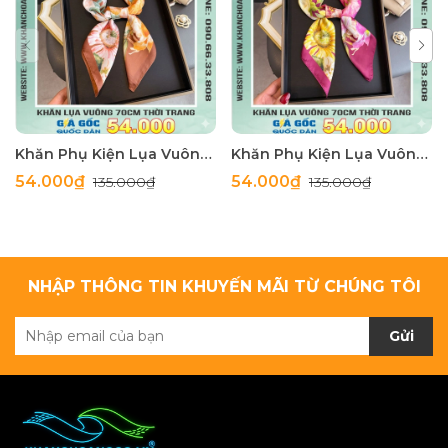
Khăn Phụ Kiện Lụa Vuông 70cm - Thế Giới Khăn Đẹp C1062_4
Khăn Phụ Kiện Lụa Vuông 70cm - Thế Giới Khăn Đẹp C1062_3
54.000₫
54.000₫
135.000₫
135.000₫
NHẬP THÔNG TIN KHUYẾN MÃI TỪ CHÚNG TÔI
Gửi