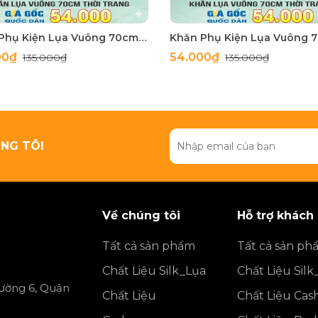
Khăn Phụ Kiện Lụa Vuông 70cm - Thế Giới Khăn Đẹp C1062_3
00₫
54.000₫
135.000₫
135.000₫
NG TÔI
Về chúng tôi
Hỗ trợ khách
Tất cả sản phẩm
Tất cả sản ph
Chất Liệu Silk_Lụa
Chất Liệu Silk
ường 6, Quận
Chất Liệu
Chất Liệu Ca