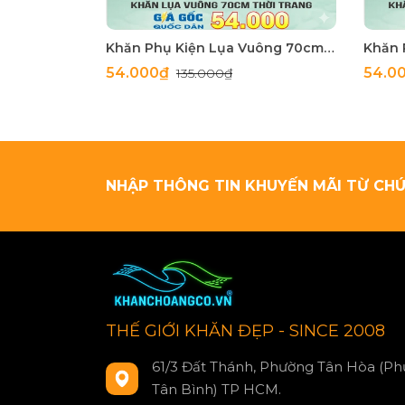
Khăn Phụ Kiện Lụa Vuông 70cm - Thế Giới Khăn Đẹp C1062_4
54.000₫
54.0
135.000₫
NHẬP THÔNG TIN KHUYẾN MÃI TỪ CHÚ
THẾ GIỚI KHĂN ĐẸP - SINCE 2008
61/3 Đất Thánh, Phường Tân Hòa (Ph
Tân Bình) TP HCM.