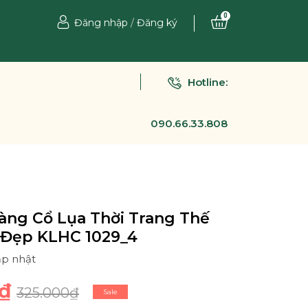
0
Đăng nhập
/
Đăng ký
Hotline:
090.66.33.808
àng Cổ Lụa Thời Trang Thế
 Đẹp KLHC 1029_4
ập nhật
₫
325.000₫
Sale