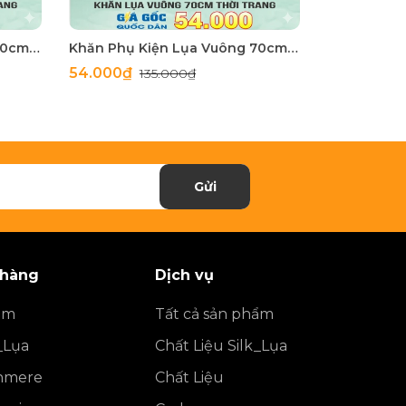
Khăn Phụ Kiện Lụa Vuông 70cm - Thế Giới Khăn Đẹp C1062_2
Khăn Phụ Kiện Lụa Vuông 70cm - Thế Giới Khăn Đẹp C1062_1
54.000₫
54.000₫
135.000₫
1
Gửi
 hàng
Dịch vụ
ẩm
Tất cả sản phẩm
_Lụa
Chất Liệu Silk_Lụa
shmere
Chất Liệu