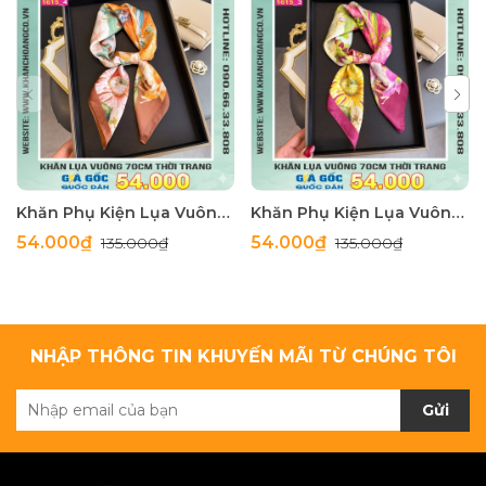
Khăn Phụ Kiện Lụa Vuông 70cm - Thế Giới Khăn Đẹp C1062_4
Khăn Phụ Kiện Lụa Vuông 70cm - Thế Giới Khăn Đẹp C1062_3
54.000₫
54.000₫
135.000₫
135.000₫
NHẬP THÔNG TIN KHUYẾN MÃI TỪ CHÚNG TÔI
Gửi