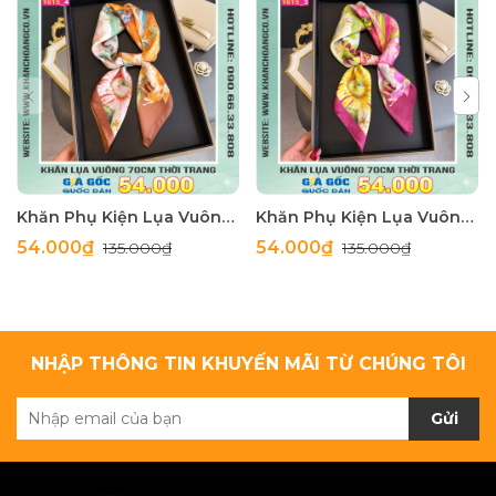
Khăn Phụ Kiện Lụa Vuông 70cm - Thế Giới Khăn Đẹp C1062_4
Khăn Phụ Kiện Lụa Vuông 70cm - Thế Giới Khăn Đẹp C1062_3
54.000₫
54.000₫
135.000₫
135.000₫
NHẬP THÔNG TIN KHUYẾN MÃI TỪ CHÚNG TÔI
Gửi