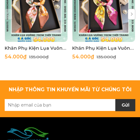
Khăn Phụ Kiện Lụa Vuông 70cm - Thế Giới Khăn Đẹp C1062_4
Khăn Phụ Kiện Lụa Vuông 70cm - Thế Giới Khăn Đẹp C1062_3
54.000₫
54.000₫
135.000₫
135.000₫
NHẬP THÔNG TIN KHUYẾN MÃI TỪ CHÚNG TÔI
Gửi