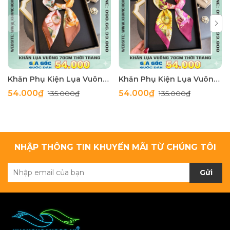
Khăn Phụ Kiện Lụa Vuông 70cm - Thế Giới Khăn Đẹp C1062_4
Khăn Phụ Kiện Lụa Vuông 70cm - Thế Giới Khăn Đẹp C1062_3
54.000₫
54.000₫
135.000₫
135.000₫
NHẬP THÔNG TIN KHUYẾN MÃI TỪ CHÚNG TÔI
Gửi