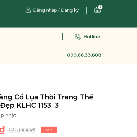
0
Đăng nhập
/
Đăng ký
Hotline:
090.66.33.808
àng Cổ Lụa Thời Trang Thế
 Đẹp KLHC 1153_3
ập nhật
₫
325.000₫
Sale