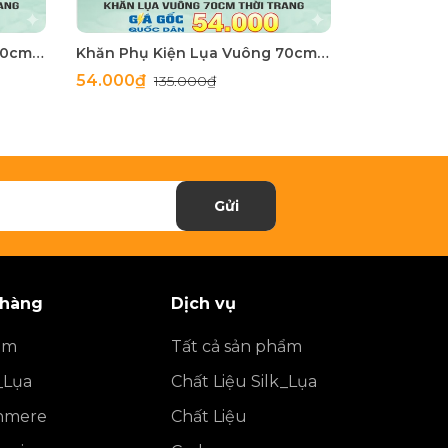
Khăn Phụ Kiện Lụa Vuông 70cm - Thế Giới Khăn Đẹp C1062_2
Khăn Phụ Kiện Lụa Vuông 70cm - Thế Giới Khăn Đẹp C1062_1
54.000₫
54.000₫
135.000₫
1
Gửi
 hàng
Dịch vụ
ẩm
Tất cả sản phẩm
_Lụa
Chất Liệu Silk_Lụa
shmere
Chất Liệu