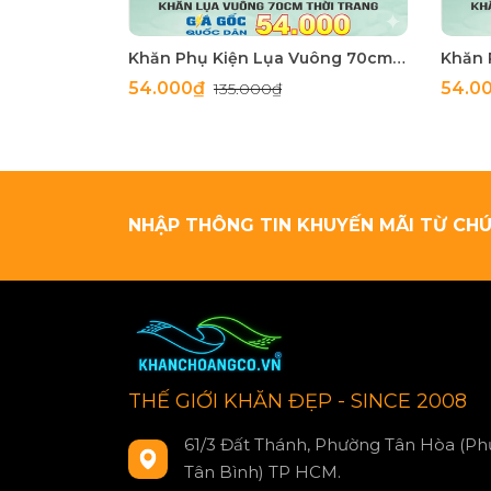
Khăn Phụ Kiện Lụa Vuông 70cm - Thế Giới Khăn Đẹp C1062_4
54.000₫
54.0
135.000₫
NHẬP THÔNG TIN KHUYẾN MÃI TỪ CHÚ
THẾ GIỚI KHĂN ĐẸP - SINCE 2008
61/3 Đất Thánh, Phường Tân Hòa (Ph
Tân Bình) TP HCM.