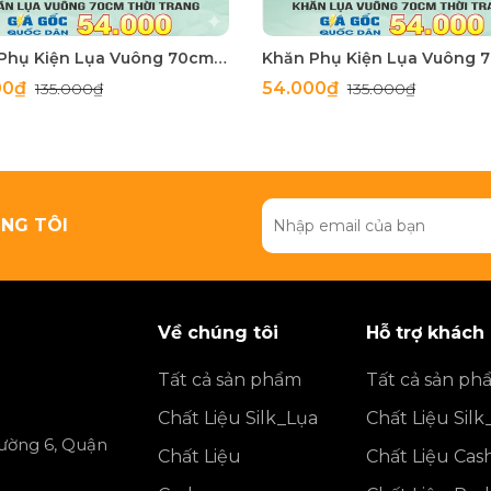
Khăn Phụ Kiện Lụa Vuông 70cm - Thế Giới Khăn Đẹp C1062_3
00₫
54.000₫
135.000₫
135.000₫
NG TÔI
Về chúng tôi
Hỗ trợ khách
Tất cả sản phẩm
Tất cả sản ph
Chất Liệu Silk_Lụa
Chất Liệu Silk
ường 6, Quận
Chất Liệu
Chất Liệu Ca