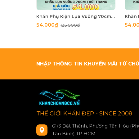
Khăn Phụ Kiện Lụa Vuông 70cm - Thế Giới Khăn Đẹp C1062_4
54.000₫
54.0
135.000₫
NHẬP THÔNG TIN KHUYẾN MÃI TỪ CHÚ
THẾ GIỚI KHĂN ĐẸP - SINCE 2008
61/3 Đất Thánh, Phường Tân Hòa (Ph
Tân Bình) TP HCM.