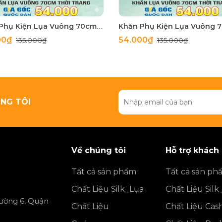
Khăn Phụ Kiện Lụa Vuông 70cm - Thế Giới Khăn Đẹp C1062_3
00₫
54.000₫
135.000₫
135.000₫
NG TÔI
Về chúng tôi
Hỗ trợ khách
Tất cả sản phẩm
Tất cả sản ph
Chất Liệu Silk_Lụa
Chất Liệu Silk
ường 6, Quận
Chất Liệu
Chất Liệu Ca