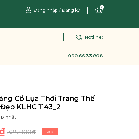
0
Đăng nhập
/
Đăng ký
Hotline:
090.66.33.808
àng Cổ Lụa Thời Trang Thế
 Đẹp KLHC 1143_2
ập nhật
₫
325.000₫
Sale