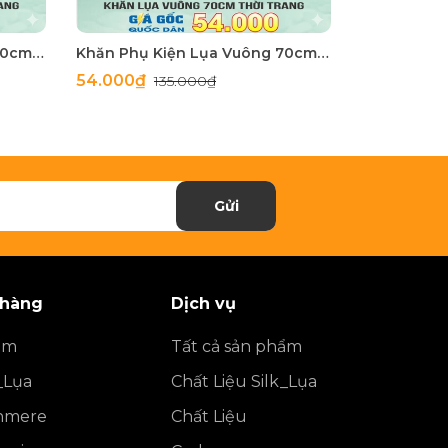
Khăn Phụ Kiện Lụa Vuông 70cm - Thế Giới Khăn Đẹp C1062_2
Khăn Phụ Kiện Lụa Vuông 70cm - Thế Giới Khăn Đẹp C1062_1
54.000₫
54.000₫
135.000₫
1
Gửi
 hàng
Dịch vụ
ẩm
Tất cả sản phẩm
_Lụa
Chất Liệu Silk_Lụa
shmere
Chất Liệu