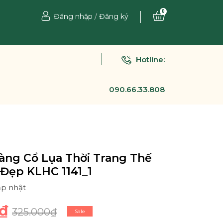
0
Đăng nhập
/
Đăng ký
Hotline:
090.66.33.808
àng Cổ Lụa Thời Trang Thế
 Đẹp KLHC 1141_1
ập nhật
₫
325.000₫
Sale