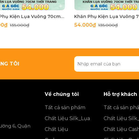
Khăn Phụ Kiện Lụa Vuông 70cm - Thế Giới Khăn Đẹp C1062_3
00₫
54.000₫
135.000₫
135.000₫
NG TÔI
Về chúng tôi
Hỗ trợ khách
Tất cả sản phẩm
Tất cả sản ph
Chất Liệu Silk_Lụa
Chất Liệu Silk
ường 6, Quận
Chất Liệu
Chất Liệu Ca