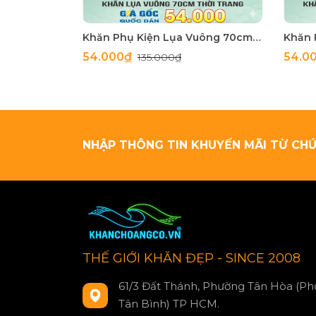
Khăn Phụ Kiện Lụa Vuông 70cm - Thế Giới Khăn Đẹp C1062_4
54.000₫
54.0
135.000₫
NHẬP THÔNG TIN KHUYẾN MÃI TỪ CHÚ
THẾ GIỚI KHĂN ĐẸP - SINCE 2008
61/3 Đất Thánh, Phường Tân Hòa (Ph
Tân Bình) TP HCM.