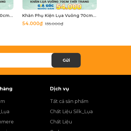
Khăn Phụ Kiện Lụa Vuông 70cm - Thế Giới Khăn Đẹp C1062_2
Khăn Phụ Kiện Lụa Vuông 70cm - Thế Giới Khăn Đẹp C1062_1
54.000₫
54.000₫
135.000₫
1
Gửi
 hàng
Dịch vụ
ẩm
Tất cả sản phẩm
_Lụa
Chất Liệu Silk_Lụa
shmere
Chất Liệu