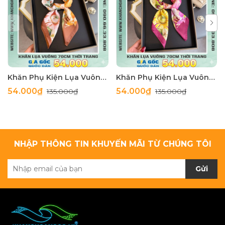
Khăn Phụ Kiện Lụa Vuông 70cm - Thế Giới Khăn Đẹp C1062_4
Khăn Phụ Kiện Lụa Vuông 70cm - Thế Giới Khăn Đẹp C1062_3
54.000₫
54.000₫
135.000₫
135.000₫
NHẬP THÔNG TIN KHUYẾN MÃI TỪ CHÚNG TÔI
Gửi