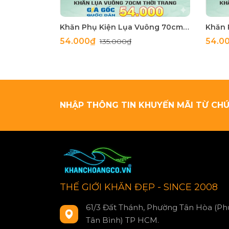
Khăn Phụ Kiện Lụa Vuông 70cm - Thế Giới Khăn Đẹp C1062_4
54.000₫
54.0
135.000₫
NHẬP THÔNG TIN KHUYẾN MÃI TỪ CHÚ
THẾ GIỚI KHĂN ĐẸP - SINCE 2008
61/3 Đất Thánh, Phường Tân Hòa (Ph
Tân Bình) TP HCM.