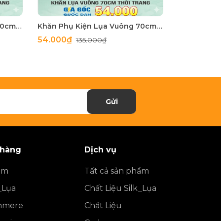
Khăn Phụ Kiện Lụa Vuông 70cm - Thế Giới Khăn Đẹp C1062_2
Khăn Phụ Kiện Lụa Vuông 70cm - Thế Giới Khăn Đẹp C1062_1
54.000₫
54.000₫
135.000₫
1
Gửi
 hàng
Dịch vụ
ẩm
Tất cả sản phẩm
_Lụa
Chất Liệu Silk_Lụa
shmere
Chất Liệu