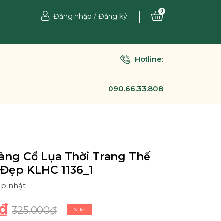
0
Đăng nhập
/
Đăng ký
Hotline:
090.66.33.808
àng Cổ Lụa Thời Trang Thế
 Đẹp KLHC 1136_1
ập nhật
₫
325.000₫
Sale