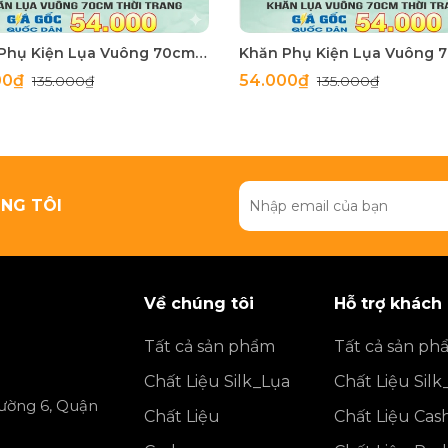
Khăn Phụ Kiện Lụa Vuông 70cm - Thế Giới Khăn Đẹp C1062_3
00₫
54.000₫
135.000₫
135.000₫
NG TÔI
Về chúng tôi
Hỗ trợ khách
Tất cả sản phẩm
Tất cả sản ph
Chất Liệu Silk_Lụa
Chất Liệu Silk
ường 6, Quận
Chất Liệu
Chất Liệu Ca