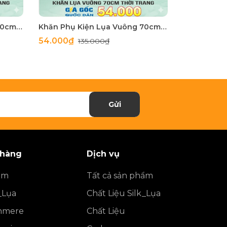
Khăn Phụ Kiện Lụa Vuông 70cm - Thế Giới Khăn Đẹp C1062_2
Khăn Phụ Kiện Lụa Vuông 70cm - Thế Giới Khăn Đẹp C1062_1
54.000₫
54.000₫
135.000₫
1
Gửi
 hàng
Dịch vụ
ẩm
Tất cả sản phẩm
_Lụa
Chất Liệu Silk_Lụa
shmere
Chất Liệu