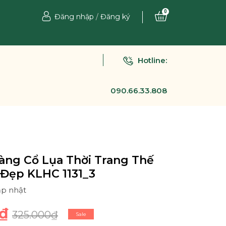
0
Đăng nhập
/
Đăng ký
Hotline:
090.66.33.808
àng Cổ Lụa Thời Trang Thế
 Đẹp KLHC 1131_3
ập nhật
₫
325.000₫
Sale