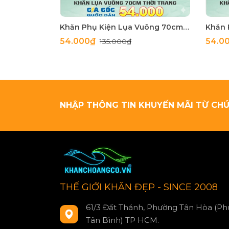
Khăn Phụ Kiện Lụa Vuông 70cm - Thế Giới Khăn Đẹp C1062_4
54.000₫
54.0
135.000₫
NHẬP THÔNG TIN KHUYẾN MÃI TỪ CHÚ
THẾ GIỚI KHĂN ĐẸP - SINCE 2008
61/3 Đất Thánh, Phường Tân Hòa (Ph
Tân Bình) TP HCM.