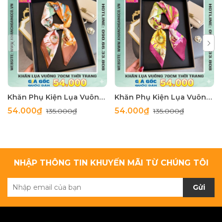
Khăn Phụ Kiện Lụa Vuông 70cm - Thế Giới Khăn Đẹp C1062_4
Khăn Phụ Kiện Lụa Vuông 70cm - Thế Giới Khăn Đẹp C1062_3
54.000₫
54.000₫
135.000₫
135.000₫
NHẬP THÔNG TIN KHUYẾN MÃI TỪ CHÚNG TÔI
Gửi