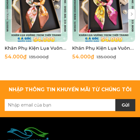
Khăn Phụ Kiện Lụa Vuông 70cm - Thế Giới Khăn Đẹp C1062_4
Khăn Phụ Kiện Lụa Vuông 70cm - Thế Giới Khăn Đẹp C1062_3
54.000₫
54.000₫
135.000₫
135.000₫
NHẬP THÔNG TIN KHUYẾN MÃI TỪ CHÚNG TÔI
Gửi