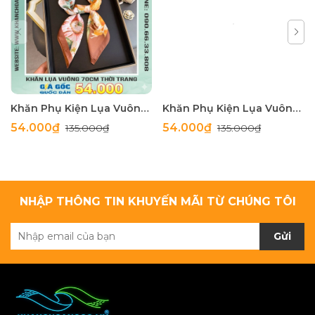
Khăn Phụ Kiện Lụa Vuông 70cm - Thế Giới Khăn Đẹp C1062_4
Khăn Phụ Kiện Lụa Vuông 70cm - Thế Giới Khăn Đẹp C1062_3
54.000₫
54.000₫
135.000₫
135.000₫
NHẬP THÔNG TIN KHUYẾN MÃI TỪ CHÚNG TÔI
Gửi