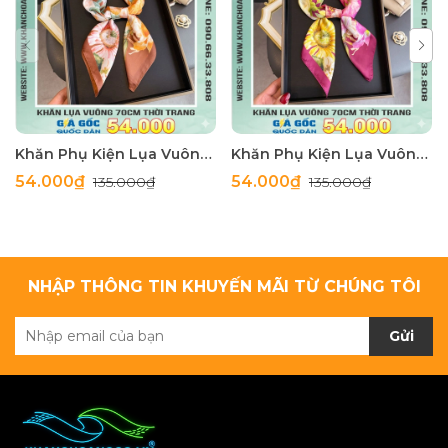
Khăn Phụ Kiện Lụa Vuông 70cm - Thế Giới Khăn Đẹp C1062_4
Khăn Phụ Kiện Lụa Vuông 70cm - Thế Giới Khăn Đẹp C1062_3
54.000₫
54.000₫
135.000₫
135.000₫
NHẬP THÔNG TIN KHUYẾN MÃI TỪ CHÚNG TÔI
Gửi