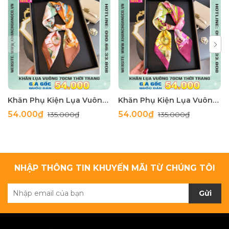
Khăn Phụ Kiện Lụa Vuông 70cm - Thế Giới Khăn Đẹp C1062_4
Khăn Phụ Kiện Lụa Vuông 70cm - Thế Giới Khăn Đẹp C1062_3
54.000₫
54.000₫
135.000₫
135.000₫
NHẬP THÔNG TIN KHUYẾN MÃI TỪ CHÚNG TÔI
Gửi