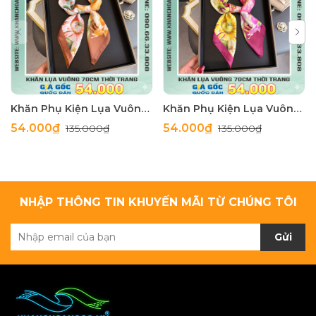
Khăn Phụ Kiện Lụa Vuông 70cm - Thế Giới Khăn Đẹp C1062_4
Khăn Phụ Kiện Lụa Vuông 70cm - Thế Giới Khăn Đẹp C1062_3
54.000₫
54.000₫
135.000₫
135.000₫
NHẬP THÔNG TIN KHUYẾN MÃI TỪ CHÚNG TÔI
Gửi