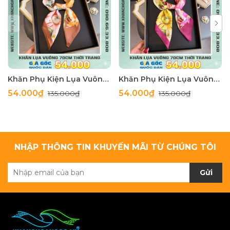
Khăn Phụ Kiện Lụa Vuông 70cm - Thế Giới Khăn Đẹp C1062_4
Khăn Phụ Kiện Lụa Vuông 70cm - Thế Giới Khăn Đẹp C1062_3
54.000₫
54.000₫
135.000₫
135.000₫
NHẬP THÔNG TIN KHUYẾN MÃI TỪ CHÚNG TÔI
Gửi