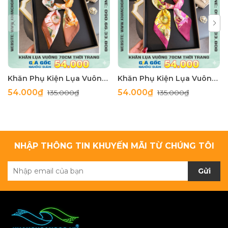
Khăn Phụ Kiện Lụa Vuông 70cm - Thế Giới Khăn Đẹp C1062_4
Khăn Phụ Kiện Lụa Vuông 70cm - Thế Giới Khăn Đẹp C1062_3
54.000₫
54.000₫
135.000₫
135.000₫
NHẬP THÔNG TIN KHUYẾN MÃI TỪ CHÚNG TÔI
Gửi