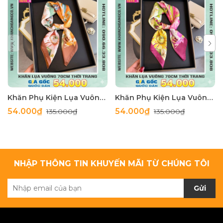
Khăn Phụ Kiện Lụa Vuông 70cm - Thế Giới Khăn Đẹp C1062_4
Khăn Phụ Kiện Lụa Vuông 70cm - Thế Giới Khăn Đẹp C1062_3
54.000₫
54.000₫
135.000₫
135.000₫
NHẬP THÔNG TIN KHUYẾN MÃI TỪ CHÚNG TÔI
Gửi