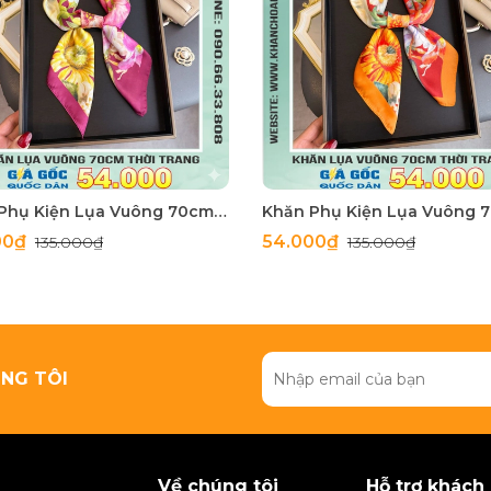
Khăn Phụ Kiện Lụa Vuông 70cm - Thế Giới Khăn Đẹp C1062_3
00₫
54.000₫
135.000₫
135.000₫
NG TÔI
Về chúng tôi
Hỗ trợ khách