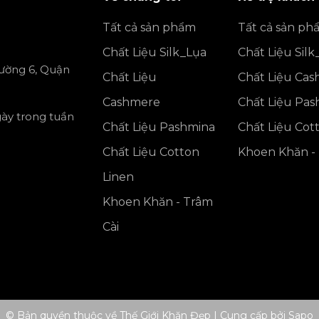
Tất cả sản phẩm
Tất cả sản ph
Chất Liệu Silk_Lụa
Chất Liệu Silk
ường 6, Quận
Chất Liệu
Chất Liệu Ca
Cashmere
Chất Liệu Pa
gày trong tuần
Chất Liệu Pashmina
Chất Liệu Cot
Chất Liệu Cotton
Khoen Khăn - 
Linen
Khoen Khăn - Trâm
Cài
© Bản quyền thuộc về Thế Giới Khăn Đẹp
|
Cung cấp bởi
Sapo