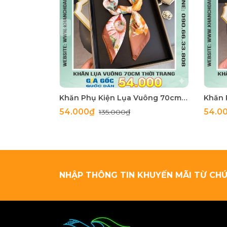
Khăn Phụ Kiện Lụa Vuông 70cm - Thế Giới Khăn Đẹp C1062_4
54.000₫
54.0
135.000₫
NHẬP THÔNG TIN KHUYẾN MÃI TỪ CHÚ