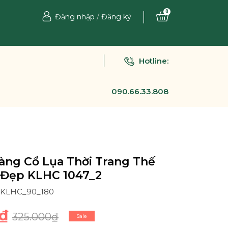
0
Đăng nhập
/
Đăng ký
Hotline:
090.66.33.808
àng Cổ Lụa Thời Trang Thế
 Đẹp KLHC 1047_2
2_KLHC_90_180
₫
325.000₫
Sale