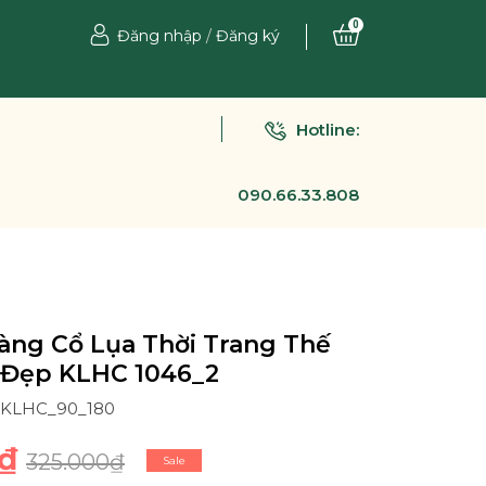
0
Đăng nhập
/
Đăng ký
Hotline:
090.66.33.808
àng Cổ Lụa Thời Trang Thế
 Đẹp KLHC 1046_2
2_KLHC_90_180
₫
325.000₫
Sale