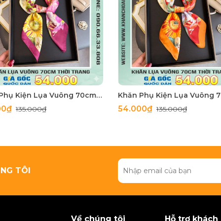
Khăn Phụ Kiện Lụa Vuông 70cm - Thế Giới Khăn Đẹp C1062_3
00₫
54.000₫
135.000₫
135.000₫
NG TÔI
Về chúng tôi
Hỗ trợ khách