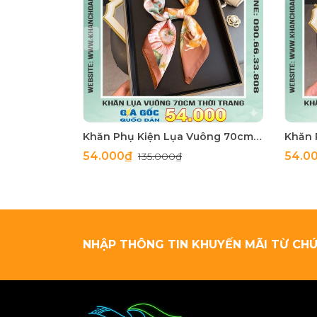
Khăn Phụ Kiện Lụa Vuông 70cm - Thế Giới Khăn Đẹp C1062_4
54.000₫
54.0
135.000₫
NHẬP THÔNG TIN KHUYẾN MÃI TỪ CHÚ