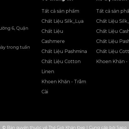
Tất cả sản phẩm
Tất cả sản ph
Chất Liệu Silk_Lụa
Chất Liệu Silk
ường 6, Quận
Chất Liệu
Chất Liệu Ca
Cashmere
Chất Liệu Pa
gày trong tuần
Chất Liệu Pashmina
Chất Liệu Cot
Chất Liệu Cotton
Khoen Khăn - 
Linen
Khoen Khăn - Trâm
Cài
© Bản quyền thuộc về Thế Giới Khăn Đẹp
|
Cung cấp bởi
Sapo