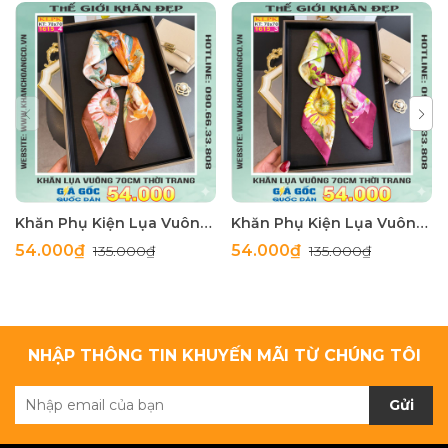
Khăn Phụ Kiện Lụa Vuông 70cm - Thế Giới Khăn Đẹp C1062_4
Khăn Phụ Kiện Lụa Vuông 70cm - Thế Giới Khăn Đẹp C1062_3
54.000₫
54.000₫
135.000₫
135.000₫
NHẬP THÔNG TIN KHUYẾN MÃI TỪ CHÚNG TÔI
Gửi