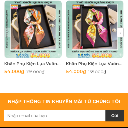
Khăn Phụ Kiện Lụa Vuông 70cm - Thế Giới Khăn Đẹp C1062_4
Khăn Phụ Kiện Lụa Vuông 70cm - Thế Giới Khăn Đẹp C1062_3
54.000₫
54.000₫
135.000₫
135.000₫
NHẬP THÔNG TIN KHUYẾN MÃI TỪ CHÚNG TÔI
Gửi