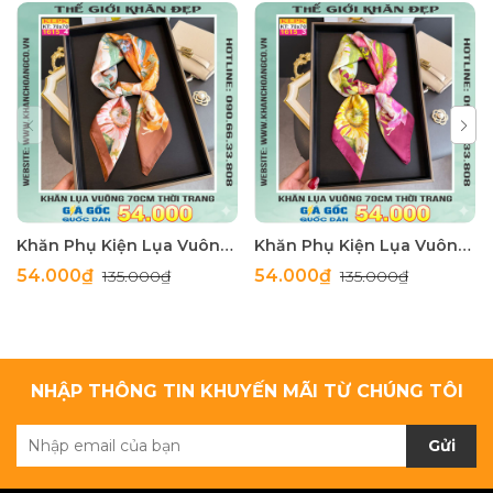
Khăn Phụ Kiện Lụa Vuông 70cm - Thế Giới Khăn Đẹp C1062_4
Khăn Phụ Kiện Lụa Vuông 70cm - Thế Giới Khăn Đẹp C1062_3
54.000₫
54.000₫
135.000₫
135.000₫
NHẬP THÔNG TIN KHUYẾN MÃI TỪ CHÚNG TÔI
Gửi