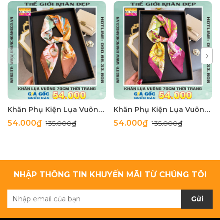
Khăn Phụ Kiện Lụa Vuông 70cm - Thế Giới Khăn Đẹp C1062_4
Khăn Phụ Kiện Lụa Vuông 70cm - Thế Giới Khăn Đẹp C1062_3
54.000₫
54.000₫
135.000₫
135.000₫
NHẬP THÔNG TIN KHUYẾN MÃI TỪ CHÚNG TÔI
Gửi