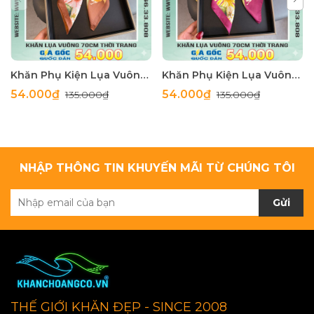
Khăn Phụ Kiện Lụa Vuông 70cm - Thế Giới Khăn Đẹp C1062_4
Khăn Phụ Kiện Lụa Vuông 70cm - Thế Giới Khăn Đẹp C1062_3
54.000₫
54.000₫
135.000₫
135.000₫
NHẬP THÔNG TIN KHUYẾN MÃI TỪ CHÚNG TÔI
Gửi
THẾ GIỚI KHĂN ĐẸP - SINCE 2008