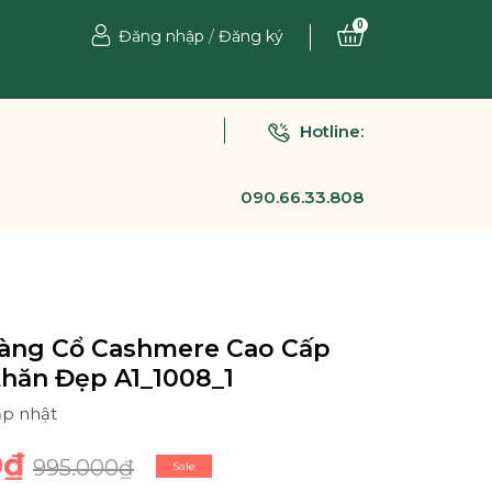
0
Đăng nhập
/
Đăng ký
Hotline:
090.66.33.808
àng Cổ Cashmere Cao Cấp
Khăn Đẹp A1_1008_1
ập nhật
0₫
995.000₫
Sale