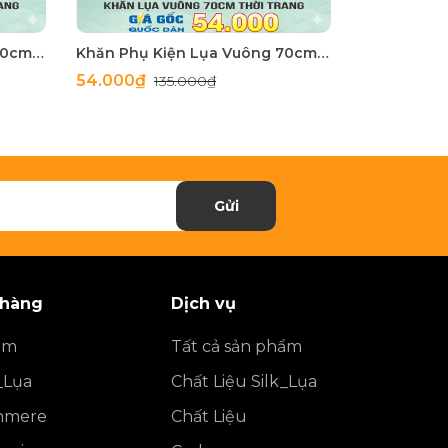
Khăn Phụ Kiện Lụa Vuông 70cm - Thế Giới Khăn Đẹp C1062_2
Khăn Phụ Kiện Lụa Vuông 70cm - Thế Giới Khăn Đẹp C1062_1
54.000₫
54.000₫
135.000₫
1
Gửi
 hàng
Dịch vụ
ẩm
Tất cả sản phẩm
_Lụa
Chất Liệu Silk_Lụa
shmere
Chất Liệu