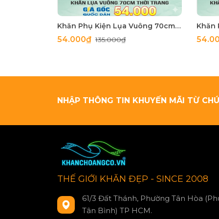
Khăn Phụ Kiện Lụa Vuông 70cm - Thế Giới Khăn Đẹp C1062_4
54.000₫
54.0
135.000₫
NHẬP THÔNG TIN KHUYẾN MÃI TỪ CHÚ
THẾ GIỚI KHĂN ĐẸP - SINCE 2008
61/3 Đất Thánh, Phường Tân Hòa (Ph
Tân Bình) TP HCM.