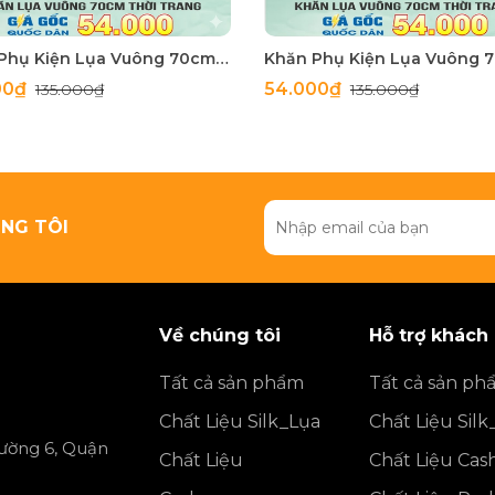
Khăn Phụ Kiện Lụa Vuông 70cm - Thế Giới Khăn Đẹp C1062_3
00₫
54.000₫
135.000₫
135.000₫
NG TÔI
Về chúng tôi
Hỗ trợ khách
Tất cả sản phẩm
Tất cả sản ph
Chất Liệu Silk_Lụa
Chất Liệu Silk
ường 6, Quận
Chất Liệu
Chất Liệu Ca